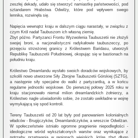
zeszłej dekady, udało się stworzyć namiastkę państwowości, pod
sztandarem Hrabstwa Odwilży, które pod wpływem swego
lennika, rozwinęła się.
Napięcia wewnątrz kraju w dalszym ciągu narastały, w związku z
czym Król nadał Taubuszom ich własną ziemię.
Zbyt późno. Partyzanci Frontu Wyzwolenia Taubuszetii nie złożyli
swojej broni, a nacjonalistyczni radykałowie taubuszeccy, po
przejęciu strzeżonej granicy z Królestwem Baridasu, utworzyli
Republikę Taubuszetii Południowej, okopując się w bastionach na
południu kraju.
Królestwo Dreamlandu wysłało swoich doradców wojskowych, by
szkolili nowo utworzone Siły Zbrojne Taubuszetii Górskiej (SZTG),
a następnie siły specjalne do walki z partyzantką, a w końcu
regularne jednostki wojskowe. Do pierwszej połowy 2025 roku w
kraju stacjonowało niemal milion dreamlandzkich żołnierzy, a
Królestwo nagle uświadomiło sobie, że zostało uwikładne w wojnę
wymykającą się spod kontroli.
Tereny Taubuszetii od 20 lat były pod panowaniem kolonialnych
władców - Brugijczyków, Dreamlandczyków, a wreszcie Odwilżan.
W społeczeństwie istniało ogromne pragnienie niepodległości -
ideologiczne wśród wykształconych warstw oraz wynikające z
potrzeby przetrwania w regionach wiejskich, które zbyt długo