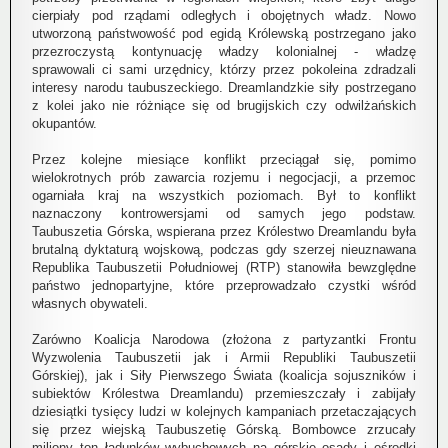
cierpiały pod rządami odległych i obojętnych władz. Nowo
utworzoną państwowość pod egidą Królewską postrzegano jako
przezroczystą kontynuację władzy kolonialnej - władzę
sprawowali ci sami urzędnicy, którzy przez pokoleina zdradzali
interesy narodu taubuszeckiego. Dreamlandzkie siły postrzegano
z kolei jako nie różniące się od brugijskich czy odwilżańskich
okupantów.
Przez kolejne miesiące konflikt przeciągał się, pomimo
wielokrotnych prób zawarcia rozjemu i negocjacji, a przemoc
ogarniała kraj na wszystkich poziomach. Był to konflikt
naznaczony kontrowersjami od samych jego podstaw.
Taubuszetia Górska, wspierana przez Królestwo Dreamlandu była
brutalną dyktaturą wojskową, podczas gdy szerzej nieuznawana
Republika Taubuszetii Południowej (RTP) stanowiła bewzględne
państwo jednopartyjne, które przeprowadzało czystki wśród
własnych obywateli.
Zarówno Koalicja Narodowa (złożona z partyzantki Frontu
Wyzwolenia Taubuszetii jak i Armii Republiki Taubuszetii
Górskiej), jak i Siły Pierwszego Świata (koalicja sojuszników i
subiektów Królestwa Dreamlandu) przemieszczały i zabijały
dziesiątki tysięcy ludzi w kolejnych kampaniach przetaczających
się przez wiejską Taubuszetię Górską. Bombowce zrzucały
miliony ton ładunków wybuchowych na górskie osady i ośrodki