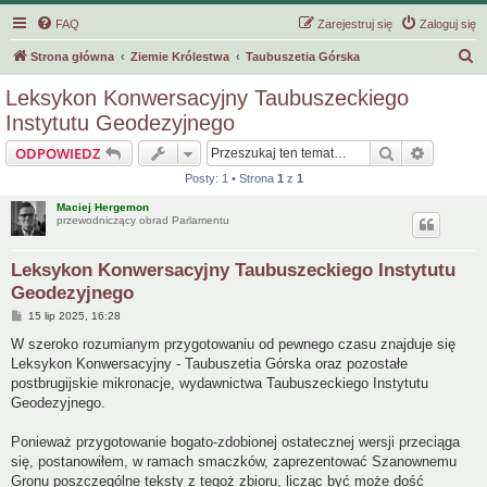
FAQ
Zarejestruj się
Zaloguj się
S
Strona główna
Ziemie Królestwa
Taubuszetia Górska
z
Leksykon Konwersacyjny Taubuszeckiego
u
Instytutu Geodezyjnego
k
Szukaj
Wyszuki
ODPOWIEDZ
a
Posty: 1 • Strona
1
z
1
j
Maciej Hergemon
przewodniczący obrad Parlamentu
Leksykon Konwersacyjny Taubuszeckiego Instytutu
Geodezyjnego
P
15 lip 2025, 16:28
o
s
W szeroko rozumianym przygotowaniu od pewnego czasu znajduje się
t
Leksykon Konwersacyjny - Taubuszetia Górska oraz pozostałe
postbrugijskie mikronacje, wydawnictwa Taubuszeckiego Instytutu
Geodezyjnego.
Ponieważ przygotowanie bogato-zdobionej ostatecznej wersji przeciąga
się, postanowiłem, w ramach smaczków, zaprezentować Szanownemu
Gronu poszczególne teksty z tegoż zbioru, licząc być może dość