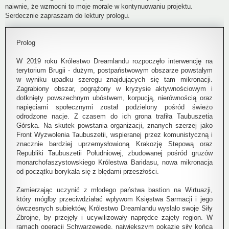
naiwnie, że wzmocni to moje morale w kontynuowaniu projektu.
Serdecznie zapraszam do lektury prologu.
Prolog
W 2019 roku Królestwo Dreamlandu rozpoczęło interwencję na
terytorium Brugii - dużym, postpaństwowym obszarze powstałym
w wyniku upadku szeregu znajdujących się tam mikronacji.
Zagrabiony obszar, pogrążony w kryzysie aktywnościowym i
dotknięty powszechnym ubóstwem, korpucją, nierównością oraz
napięciami społecznymi został podzielony pośród świeżo
odrodzone nacje. Z czasem do ich grona trafiła Taubuszetia
Górska. Na skutek powstania organizacji, znanych szerzej jako
Front Wyzwolenia Taubuszetii, wspieranej przez komunistyczną i
znacznie bardziej uprzemysłowioną Krakozję Stepową oraz
Republiki Taubuszetii Południowej, zbudowanej pośród gruzów
monarchofaszystowskiego Królestwa Baridasu, nowa mikronacja
od początku borykała się z błędami przeszłości.
Zamierzając uczynić z młodego państwa bastion na Wirtuazji,
który mógłby przeciwdziałać wpływom Księstwa Sarmacji i jego
ówczesnych subiektów, Królestwo Dreamlandu wysłało swoje Siły
Zbrojne, by przejęły i ucywilizowały naprędce zajęty region. W
ramach operacji Schwarzewede, największym pokazie siły końca