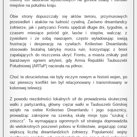
miejskie na południu kraju.
Obie strony dopuszczały się aktów terroru, przymusowych
przesiedleń i ataków na ludność cywilną. Zarówno dreamlandcy
żołnierze, jak i partyzanci Frontu spędzali długie dni, tygodnie, a
czasem miesiące pośród gór, lasów i stepów, walcząc z
żywiołami i ze sobą nawzajem, często wyładowując swoją
frustrację i desperację na cywilach. Królestwo Dreamlandu
stosowało brutalną taktykę morza ruin, korzystając z broni
zapalających do niszczenia ukryć Frontu, a miasta znikały pod
barażowym ogniem artylerii, gdy Armia Republiki Taubuszetii
Południowej (ARTaP) nacierała na północ.
Choć te okrucieństwa nie były niczym nowym w historii wojen, po
raz pierwszy konflikt ten był relacjonowany i transmitowany w
kolorowej telewizji.
Z powodu niezdolności lokalnych sił do prowadzenia skutecznej
walki z partyzantką, główny ciężar walki w Taubuszetii Górskiej
wzięło na siebie Królestwo Dreamlandu i jego sojusznicy,
prowadząc zakrojone na szeroką skalę misje typu "szukaj i
zniszcz". Ta wymagająca ogromnych sił strategia doprowadziła
do wielokrotnych poszereń poboru w Królestwie, angażując coraz
większą liczbę dreamlandzkich żołnierzy. Popularność wojny