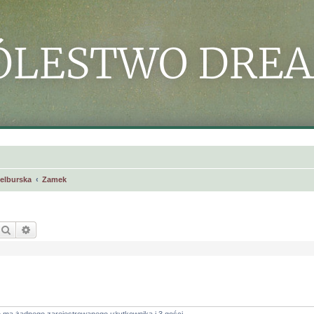
selburska
Zamek
Szukaj
Wyszukiwanie zaawansowane