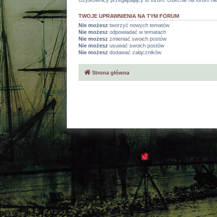
Użytkownicy przeglądający to forum: Obecnie na forum ni
TWOJE UPRAWNIENIA NA TYM FORUM
Nie możesz
tworzyć nowych tematów
Nie możesz
odpowiadać w tematach
Nie możesz
zmieniać swoich postów
Nie możesz
usuwać swoich postów
Nie możesz
dodawać załączników
Strona główna