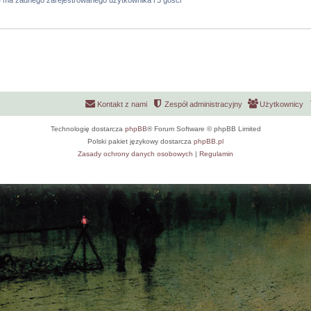
e ma żadnego zarejestrowanego użytkownika i 3 gości
Kontakt z nami
Zespół administracyjny
Użytkownicy
Technologię dostarcza
phpBB
® Forum Software © phpBB Limited
Polski pakiet językowy dostarcza
phpBB.pl
Zasady ochrony danych osobowych
|
Regulamin