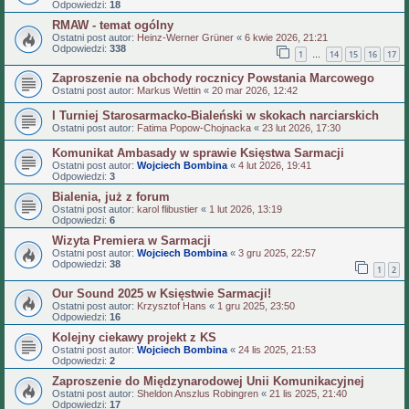
Odpowiedzi:
18
RMAW - temat ogólny
Ostatni post autor:
Heinz-Werner Grüner
«
6 kwie 2026, 21:21
Odpowiedzi:
338
1
14
15
16
17
…
Zaproszenie na obchody rocznicy Powstania Marcowego
Ostatni post autor:
Markus Wettin
«
20 mar 2026, 12:42
I Turniej Starosarmacko-Bialeński w skokach narciarskich
Ostatni post autor:
Fatima Popow-Chojnacka
«
23 lut 2026, 17:30
Komunikat Ambasady w sprawie Księstwa Sarmacji
Ostatni post autor:
Wojciech Bombina
«
4 lut 2026, 19:41
Odpowiedzi:
3
Bialenia, już z forum
Ostatni post autor:
karol flibustier
«
1 lut 2026, 13:19
Odpowiedzi:
6
Wizyta Premiera w Sarmacji
Ostatni post autor:
Wojciech Bombina
«
3 gru 2025, 22:57
Odpowiedzi:
38
1
2
Our Sound 2025 w Księstwie Sarmacji!
Ostatni post autor:
Krzysztof Hans
«
1 gru 2025, 23:50
Odpowiedzi:
16
Kolejny ciekawy projekt z KS
Ostatni post autor:
Wojciech Bombina
«
24 lis 2025, 21:53
Odpowiedzi:
2
Zaproszenie do Międzynarodowej Unii Komunikacyjnej
Ostatni post autor:
Sheldon Anszlus Robingren
«
21 lis 2025, 21:40
Odpowiedzi:
17