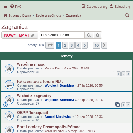
FAQ
Zarejestruj się
Zaloguj się
S
Strona główna
Życie wspólnoty
Zagranica
z
Zagranica
u
Szukaj
Wyszukiwanie z
NOWY TEMAT
k
a
Strona
1
z
10
1
2
3
4
5
10
Następna
Tematy: 189
…
j
Tematy
Wspólna mapa
Ostatni post autor:
Ronon Dex
«
4 sie 2026, 08:48
Odpowiedzi:
58
1
2
3
Fałszerstwa z forum NUI.
Ostatni post autor:
Wojciech Bombina
«
27 lip 2026, 10:55
Odpowiedzi:
3
Wieści z zagranicy
Ostatni post autor:
Wojciech Bombina
«
27 lip 2026, 09:18
Odpowiedzi:
37
1
2
OBPP Tanequetil
Ostatni post autor:
Antoni Moskwicz
«
12 cze 2026, 02:33
Odpowiedzi:
10
Port Lotniczy Dreamopolis-Północ
Ostatni post autor:
karol flibustier
«
5 maja 2026, 20:14