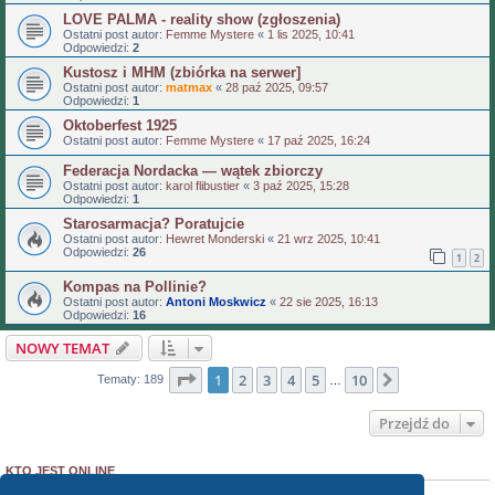
LOVE PALMA - reality show (zgłoszenia)
Ostatni post autor:
Femme Mystere
«
1 lis 2025, 10:41
Odpowiedzi:
2
Kustosz i MHM (zbiórka na serwer]
Ostatni post autor:
matmax
«
28 paź 2025, 09:57
Odpowiedzi:
1
Oktoberfest 1925
Ostatni post autor:
Femme Mystere
«
17 paź 2025, 16:24
Federacja Nordacka — wątek zbiorczy
Ostatni post autor:
karol flibustier
«
3 paź 2025, 15:28
Odpowiedzi:
1
Starosarmacja? Poratujcie
Ostatni post autor:
Hewret Monderski
«
21 wrz 2025, 10:41
Odpowiedzi:
26
1
2
Kompas na Pollinie?
Ostatni post autor:
Antoni Moskwicz
«
22 sie 2025, 16:13
Odpowiedzi:
16
NOWY TEMAT
Strona
1
z
10
1
2
3
4
5
10
Następna
Tematy: 189
…
Przejdź do
KTO JEST ONLINE
Użytkownicy przeglądający to forum: Obecnie na forum nie ma żadnego