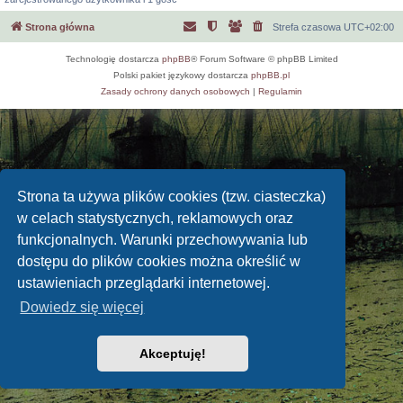
Strona główna
Strefa czasowa
UTC+02:00
Technologię dostarcza
phpBB
® Forum Software © phpBB Limited
Polski pakiet językowy dostarcza
phpBB.pl
Zasady ochrony danych osobowych
|
Regulamin
Strona ta używa plików cookies (tzw. ciasteczka)
w celach statystycznych, reklamowych oraz
funkcjonalnych. Warunki przechowywania lub
dostępu do plików cookies można określić w
ustawieniach przeglądarki internetowej.
Dowiedz się więcej
Akceptuję!