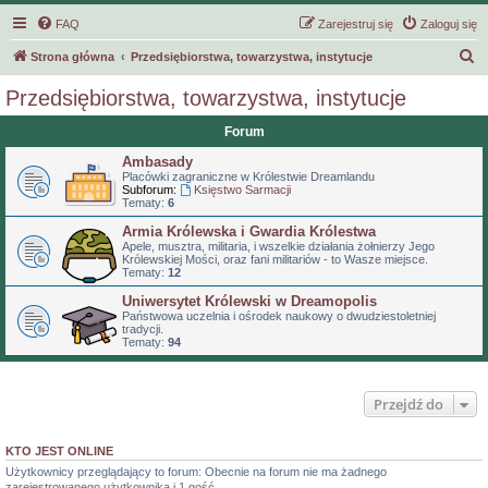
FAQ
Zarejestruj się
Zaloguj się
S
Strona główna
Przedsiębiorstwa, towarzystwa, instytucje
z
Przedsiębiorstwa, towarzystwa, instytucje
u
Forum
k
Ambasady
a
Placówki zagraniczne w Królestwie Dreamlandu
j
Subforum:
Księstwo Sarmacji
Tematy:
6
Armia Królewska i Gwardia Królestwa
Apele, musztra, militaria, i wszelkie działania żołnierzy Jego
Królewskiej Mości, oraz fani militariów - to Wasze miejsce.
Tematy:
12
Uniwersytet Królewski w Dreamopolis
Państwowa uczelnia i ośrodek naukowy o dwudziestoletniej
tradycji.
Tematy:
94
Przejdź do
KTO JEST ONLINE
Użytkownicy przeglądający to forum: Obecnie na forum nie ma żadnego
zarejestrowanego użytkownika i 1 gość