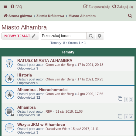
FAQ
Zarejestruj się
Zaloguj się
S
Strona główna
Ziemie Królestwa
Miasto Alhambra
z
Miasto Alhambra
u
Szukaj
Wyszukiwanie z
NOWY TEMAT
k
Tematy: 8 • Strona
1
z
1
a
Tematy
j
RATUSZ MIASTA ALHAMBRA
Ostatni post autor:
Otton van der Berg
«
17 lis 2021, 20:18
Odpowiedzi:
9
Historia
Ostatni post autor:
Otton van der Berg
«
17 lis 2021, 20:23
Odpowiedzi:
9
Alhambra - Nieruchomości
Ostatni post autor:
Otton van der Berg
«
4 gru 2020, 17:56
Odpowiedzi:
32
1
2
Alhambra
Ostatni post autor:
RIIF
«
31 sty 2019, 11:08
Odpowiedzi:
28
1
2
Wizyta JKM w Alhambrze
Ostatni post autor:
Daniel von Witt
«
15 paź 2017, 11:11
Odpowiedzi:
3