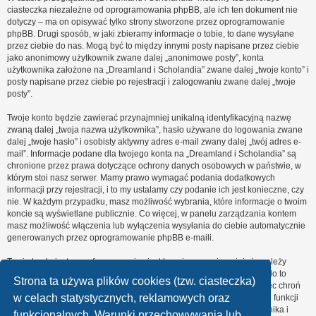
ciasteczka niezależne od oprogramowania phpBB, ale ich ten dokument nie
dotyczy – ma on opisywać tylko strony stworzone przez oprogramowanie
phpBB. Drugi sposób, w jaki zbieramy informacje o tobie, to dane wysyłane
przez ciebie do nas. Mogą być to między innymi posty napisane przez ciebie
jako anonimowy użytkownik zwane dalej „anonimowe posty”, konta
użytkownika założone na „Dreamland i Scholandia” zwane dalej „twoje konto” i
posty napisane przez ciebie po rejestracji i zalogowaniu zwane dalej „twoje
posty”.
Twoje konto będzie zawierać przynajmniej unikalną identyfikacyjną nazwę
zwaną dalej „twoja nazwa użytkownika”, hasło używane do logowania zwane
dalej „twoje hasło” i osobisty aktywny adres e-mail zwany dalej „twój adres e-
mail”. Informacje podane dla twojego konta na „Dreamland i Scholandia” są
chronione przez prawa dotyczące ochrony danych osobowych w państwie, w
którym stoi nasz serwer. Mamy prawo wymagać podania dodatkowych
informacji przy rejestracji, i to my ustalamy czy podanie ich jest konieczne, czy
nie. W każdym przypadku, masz możliwość wybrania, które informacje o twoim
koncie są wyświetlane publicznie. Co więcej, w panelu zarządzania kontem
masz możliwość włączenia lub wyłączenia wysyłania do ciebie automatycznie
generowanych przez oprogramowanie phpBB e-maili.
Twoje hasło jest zaszyfrowane, więc jest bezpieczne, niemniej nie należy
używać tego samego hasła na różnych witrynach internetowych. Hasło to
Strona ta używa plików cookies (tzw. ciasteczka)
umożliwia dostęp do twojego konta na „Dreamland i Scholandia”, więc chroń
w celach statystycznych, reklamowych oraz
je i w żadnym wypadku nie podawaj
nikomu
. Jeśli je zapomnisz, użyj funkcji
„Nie pamiętam hasła”. Witryna poprosi cię o podanie nazwy użytkownika i
funkcjonalnych. Warunki przechowywania lub