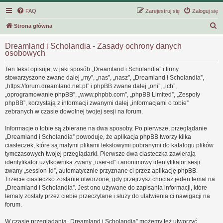
FAQ
Zarejestruj się
Zaloguj się
S
Strona główna
z
Dreamland i Scholandia - Zasady ochrony danych
u
osobowych
k
Ten tekst opisuje, w jaki sposób „Dreamland i Scholandia” i firmy
a
stowarzyszone zwane dalej „my”, „nas”, „nasz”, „Dreamland i Scholandia”,
j
„https://forum.dreamland.net.pl” i phpBB zwane dalej „oni”, „ich”,
„oprogramowanie phpBB”, „www.phpbb.com”, „phpBB Limited”, „Zespoły
phpBB”, korzystają z informacji zwanymi dalej „informacjami o tobie”
zebranych w czasie dowolnej twojej sesji na forum.
Informacje o tobie są zbierane na dwa sposoby. Po pierwsze, przeglądanie
„Dreamland i Scholandia” powoduje, że aplikacja phpBB tworzy kilka
ciasteczek, które są małymi plikami tekstowymi pobranymi do katalogu plików
tymczasowych twojej przeglądarki. Pierwsze dwa ciasteczka zawierają
identyfikator użytkownika zwany „user-id” i anonimowy identyfikator sesji
zwany „session-id”, automatycznie przyznane ci przez aplikację phpBB.
Trzecie ciasteczko zostanie utworzone, gdy przejrzysz chociaż jeden temat na
„Dreamland i Scholandia”. Jest ono używane do zapisania informacji, które
tematy zostały przez ciebie przeczytane i służy do ułatwienia ci nawigacji na
forum.
W czasie przeglądania „Dreamland i Scholandia” możemy też utworzyć