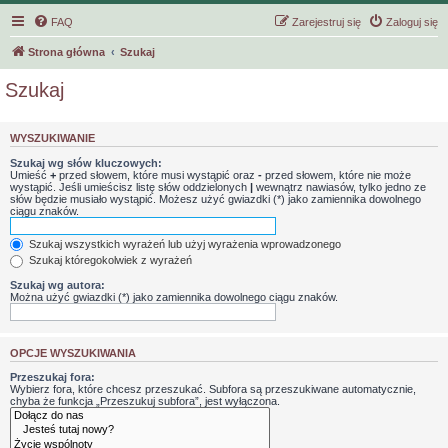
FAQ
Zarejestruj się
Zaloguj się
Strona główna
Szukaj
Szukaj
WYSZUKIWANIE
Szukaj wg słów kluczowych:
Umieść
+
przed słowem, które musi wystąpić oraz
-
przed słowem, które nie może
wystąpić. Jeśli umieścisz listę słów oddzielonych
|
wewnątrz nawiasów, tylko jedno ze
słów będzie musiało wystąpić. Możesz użyć gwiazdki (*) jako zamiennika dowolnego
ciągu znaków.
Szukaj wszystkich wyrażeń lub użyj wyrażenia wprowadzonego
Szukaj któregokolwiek z wyrażeń
Szukaj wg autora:
Można użyć gwiazdki (*) jako zamiennika dowolnego ciągu znaków.
OPCJE WYSZUKIWANIA
Przeszukaj fora:
Wybierz fora, które chcesz przeszukać. Subfora są przeszukiwane automatycznie,
chyba że funkcja „Przeszukuj subfora”, jest wyłączona.