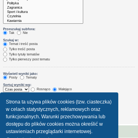
Przeszukaj subfora:
Tak
Nie
Szukaj w:
Temat i treść posta
Tylko treść posta
Tylko tytuły tematów
Tylko pierwszy post tematu
Wyświetl wyniki jako:
Posty
Tematy
Sortuj wyniki wg:
Rosnąco
Malejąco
Wyświetl wyniki z ostatnich:
Strona ta używa plików cookies (tzw. ciasteczka)
w celach statystycznych, reklamowych oraz
Wyświetl pierwsze:
Ustaw 0, aby wyświetlić cały post.
funkcjonalnych. Warunki przechowywania lub
znaków w poście
dostępu do plików cookies można określić w
ustawieniach przeglądarki internetowej.