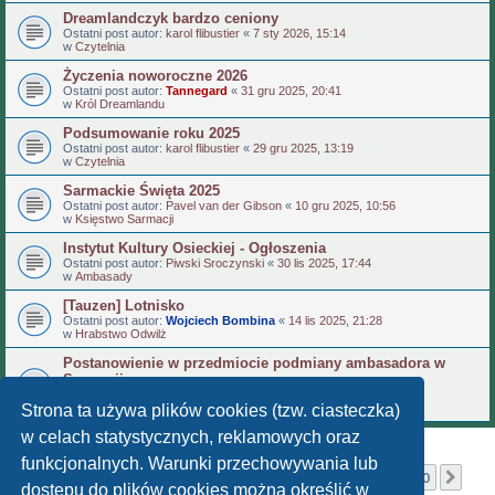
Dreamlandczyk bardzo ceniony
Ostatni post autor:
karol flibustier
«
7 sty 2026, 15:14
w
Czytelnia
Życzenia noworoczne 2026
Ostatni post autor:
Tannegard
«
31 gru 2025, 20:41
w
Król Dreamlandu
Podsumowanie roku 2025
Ostatni post autor:
karol flibustier
«
29 gru 2025, 13:19
w
Czytelnia
Sarmackie Święta 2025
Ostatni post autor:
Pavel van der Gibson
«
10 gru 2025, 10:56
w
Księstwo Sarmacji
Instytut Kultury Osieckiej - Ogłoszenia
Ostatni post autor:
Piwski Sroczynski
«
30 lis 2025, 17:44
w
Ambasady
[Tauzen] Lotnisko
Ostatni post autor:
Wojciech Bombina
«
14 lis 2025, 21:28
w
Hrabstwo Odwilż
Postanowienie w przedmiocie podmiany ambasadora w
Sarmacji
Ostatni post autor:
Wojciech Bombina
«
3 lis 2025, 21:49
w
Ogłoszenia urzędowe
Strona ta używa plików cookies (tzw. ciasteczka)
w celach statystycznych, reklamowych oraz
funkcjonalnych. Warunki przechowywania lub
Strona
1
z
50
1
2
3
4
5
50
Nas
Znaleziono więcej niż 1000 wyników
…
dostępu do plików cookies można określić w