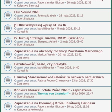
Ostatni post autor:
Pavel van der Gibson
«
20 maja 2026, 22:39
w
Księstwo Sarmacji
Our Sound 2026
Ostatni post autor:
Joanna Izabela
«
16 maja 2026, 11:18
w
Sport i kultura
[SOKN Webpress] wpisy KE na fb
Ostatni post autor:
karol flibustier
«
5 maja 2026, 20:19
w
Czytelnia
IV Turniej Strategii Turowej MKMS (War.App)
Ostatni post autor:
Siergiusz Asketil
«
2 maja 2026, 09:40
w
Sport i kultura
Zaproszenie na obchody rocznicy Powstania Marcowego
Ostatni post autor:
Markus Wettin
«
20 mar 2026, 12:42
w
Zagranica
Bezideowość, hasło, czy praktyka
Ostatni post autor:
karol flibustier
«
7 mar 2026, 14:40
w
Czytelnia
I Turniej Starosarmacko-Bialeński w skokach narciarskich
Ostatni post autor:
Fatima Popow-Chojnacka
«
23 lut 2026, 17:30
w
Zagranica
Konkurs literacki "Złote Pióro 2026" - zaproszenie
Ostatni post autor:
Thomas von Lisendorff
«
18 lut 2026, 22:47
w
Sport i kultura
Zaproszenie na koronację Króla i Królowej Baridasu
Ostatni post autor:
Pavel van der Gibson
«
10 sty 2026, 11:02
w
Kancelaria Królewska