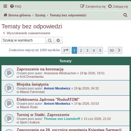
FAQ
Zarejestruj się
Zaloguj się
S
Strona główna
Szukaj
Tematy bez odpowiedzi
z
Tematy bez odpowiedzi
u
Wyszukiwanie zaawansowane
k
Szukaj
Wyszukiwanie zaawansowane
a
Strona
1
z
50
1
2
3
4
5
50
Nas
Znaleziono więcej niż 1000 wyników
j
…
Tematy
Zaproszenie na koronację
Ostatni post autor:
Anastasia Windsachen
«
19 lip 2026, 19:51
w
Król Dreamlandu
Miejska świątynia
Ostatni post autor:
Antoni Moskwicz
«
19 lip 2026, 04:32
w
Miasto Førerstad
Elektrownia Jądrowa "RodoATOM"
Ostatni post autor:
Antoni Moskwicz
«
14 lip 2026, 03:53
w
Miasto Rodo
Turniej w Statki. Zaproszenie
Ostatni post autor:
Thomas von Lisendorff
«
13 cze 2026, 21:02
w
Sport i kultura
Zaproszenie na 24. rocznicę powstania Księstwa Sarmacji