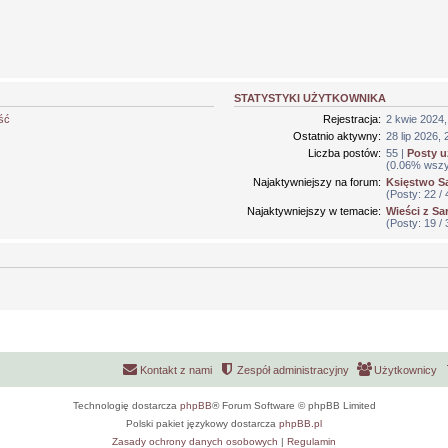
STATYSTYKI UŻYTKOWNIKA
ść
Rejestracja:
2 kwie 2024,
Ostatnio aktywny:
28 lip 2026, 
Liczba postów:
55 |
Posty 
(0.06% wszys
Najaktywniejszy na forum:
Księstwo S
(Posty: 22 
Najaktywniejszy w temacie:
Wieści z Sa
(Posty: 19 
Kontakt z nami
Zespół administracyjny
Użytkownicy
Technologię dostarcza
phpBB
® Forum Software © phpBB Limited
Polski pakiet językowy dostarcza
phpBB.pl
Zasady ochrony danych osobowych
|
Regulamin