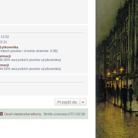
 13:02
22:21
użytkownika
tkich postów / średnio dziennie: 0.06)
armacji
/ 40.00% wszystkich postów użytkownika)
rmacji
/ 34.55% wszystkich postów użytkownika)
Przejdź do
Usuń ciasteczka witryny
Strefa czasowa
UTC+02:00