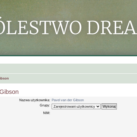
Gibson
 Gibson
Nazwa użytkownika:
Pavel van der Gibson
Grupy:
NIM: