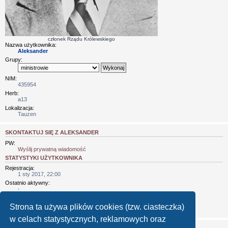
członek Rządu Królewskiego
Nazwa użytkownika:
Aleksander
Grupy:
NIM:
435954
Herb:
a13
Lokalizacja:
Tauzen
SKONTAKTUJ SIĘ Z ALEKSANDER
PW:
Wyślij prywatną wiadomość
STATYSTYKI UŻYTKOWNIKA
Rejestracja:
1 sty 2017, 22:00
Ostatnio aktywny:
-
Liczba postów:
5984 |
Posty użytkownika
Strona ta używa plików cookies (tzw. ciasteczka)
(6.80% wszystkich postów / średnio dziennie: 1.71)
w celach statystycznych, reklamowych oraz