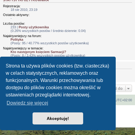
Rejestracja:
18 sie 2010, 23:19
Ostatnio aktywny:
-
Liczba postów:
233 |
Posty użytkownika
(0.26% wszystkich postów / średnio dziennie: 0.04)
Najaktywniejszy na forum:
Polityka
(Posty: 95 / 40.77% wszystkich postów użytkownika)
Najaktywniejszy w temacie:
Kto następnym księciem Sarmacji?
(Posty: 8 / 3.43% wszystkich postów użytkownika)
Strona ta używa plików cookies (tzw. ciasteczka)
PODPIS
w celach statystycznych, reklamowych oraz
᚛ᚄᚔᚋᚑᚅ ᚋᚐᚉ ᚋᚓᚂᚉᚑᚏ᚜
http://elderland.dreamland.net.pl/serwis/
funkcjonalnych. Warunki przechowywania lub
dostępu do plików cookies można określić w
Przejdź do
ustawieniach przeglądarki internetowej.
Strona główna
Strefa czasowa
UTC+02:00
Dowiedz się więcej
Technologię dostarcza
phpBB
® Forum Software © phpBB Limited
Polski pakiet językowy dostarcza
phpBB.pl
Akceptuję!
Zasady ochrony danych osobowych
|
Regulamin