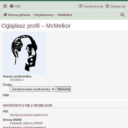
FAQ
Zarejestruj się
Zaloguj się
S
Strona główna
Użytkownicy
McMelkor
z
Oglądasz profil – McMelkor
u
k
a
j
Nazwa użytkownika:
McMelkor
Grupy:
NIM:
SKONTAKTUJ SIĘ Z MCMELKOR
PW:
Wyślij prywatną wiadomość
Strona WWW:
Odwiedź witrynę WWW
STATYSTYKI UŻYTKOWNIKA