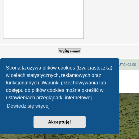
Strona główna
Strefa czasowa
UTC+02:00
Strona ta używa plików cookies (tzw. ciasteczka)
w celach statystycznych, reklamowych oraz
Technologię dostarcza
phpBB
® Forum Software © phpBB Limited
Polski pakiet językowy dostarcza
phpBB.pl
funkcjonalnych. Warunki przechowywania lub
Zasady ochrony danych osobowych
|
Regulamin
dostępu do plików cookies można określić w
ustawieniach przeglądarki internetowej.
Dowiedz się więcej
Akceptuję!